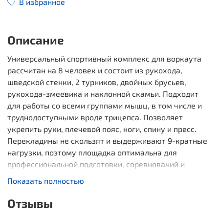
В избранное
Описание
Универсальный спортивный комплекс для воркаута
рассчитан на 8 человек и состоит из рукохода,
шведской стенки, 2 турников, двойных брусьев,
рукохода-змеевика и наклонной скамьи. Подходит
для работы со всеми группами мышц, в том числе и
труднодоступными вроде трицепса. Позволяет
укрепить руки, плечевой пояс, ноги, спину и пресс.
Перекладины не скользят и выдерживают 9-кратные
нагрузки, поэтому площадка оптимальна для
профессиональной подготовки, соревнований и
чемпионатов. Устанавливаем на газон, песок и
Показать полностью
асфальт во дворе. При необходимости укладываем
резиновое покрытие.
Отзывы
Комплекс состоит из пятнадцати опорных столбов