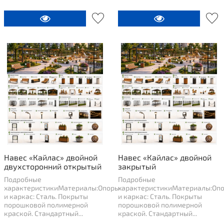
Навес «Кайлас» двойной
Навес «Кайлас» двойной
двухсторонний открытый
закрытый
Подробные
Подробные
характеристикиМатериалы:Опоры
характеристикиМатериалы:Оп
и каркас: Сталь. Покрыты
и каркас: Сталь. Покрыты
порошковой полимерной
порошковой полимерной
краской. Стандартный...
краской. Стандартный...