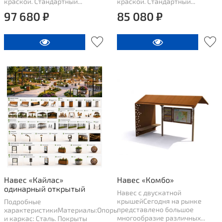
краской. Стандартный...
краской. Стандартный...
97 680 ₽
85 080 ₽
Навес «Кайлас»
Навес «Комбо»
одинарный открытый
Навес с двускатной
крышейСегодня на рынке
Подробные
представлено большое
характеристикиМатериалы:Опоры
многообразие различных...
и каркас: Сталь. Покрыты