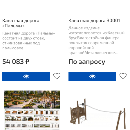
Канатная дорога
Канатная дорога 30001
«Пальмы»
Данное изделие
изготавливается из:Клееный
Канатная дорога «Пальмы»
брусВлагостойкая фанера
состоит из двух стоек,
покрытая современной
стилизованных под
европейской
пальмовое...
краскойМеталлические...
54 083 ₽
По запросу