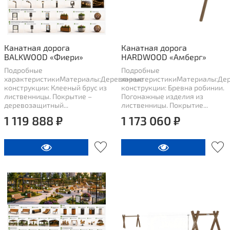
Канатная дорога
Канатная дорога
BALKWOOD «Фиери»
HARDWOOD «Амберг»
Подробные
Подробные
характеристикиМатериалы:Деревянные
характеристикиМатериалы:Де
конструкции: Клееный брус из
конструкции: Бревна робинии.
лиственницы. Покрытие –
Погонажные изделия из
деревозащитный...
лиственницы. Покрытие...
1 119 888 ₽
1 173 060 ₽