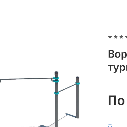
Вор
тур
По