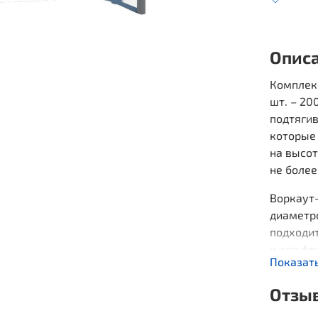
Опис
Комплекс
шт. – 20
подтягив
которые
на высот
не более
Воркаут-
диаметр
подходит
и для ф
Показат
перепры
безопасн
Отзы