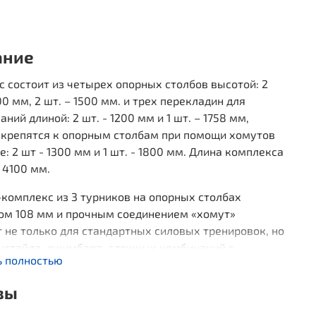
ание
 состоит из четырех опорных столбов высотой: 2
00 мм, 2 шт. – 1500 мм. и трех перекладин для
аний длиной: 2 шт. - 1200 мм и 1 шт. – 1758 мм,
 крепятся к опорным столбам при помощи хомутов
е: 2 шт - 1300 мм и 1 шт. - 1800 мм. Длина комплекса
 4100 мм.
комплекс из 3 турников на опорных столбах
ом 108 мм и прочным соединением «хомут»
 не только для стандартных силовых тренировок, но
ристайла, джимбара, сложных комбинаций с
ь полностью
гиваниями и перелетами. Оборудование полностью
о и получило европейский сертификат TUV:
вы
Выдерживает 9-кратные нагрузки;