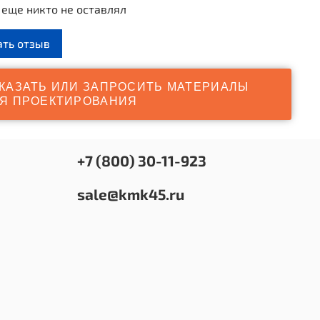
еще никто не оставлял
Не подвержено обледенению;
ать отзыв
и не скользят даже в дождь и зимой;
длина перекладин: как стандартная, так и широкая
КАЗАТЬ ИЛИ ЗАПРОСИТЬ МАТЕРИАЛЫ
 видов упражнений.
Я ПРОЕКТИРОВАНИЯ
с рекомендован Международной федерацией
 для проведения соревнований и чемпионатов.
ивается на специальное покрытие, газон, песок.
+7 (800) 30-11-923
sale@kmk45.ru