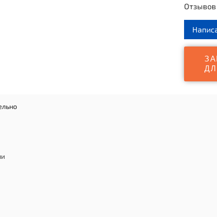
Отзывов 
Напис
Рук
Удобная 
ЗА
для всех
ДЛ
Комплек
воркаута
Устанавл
ельно
ии