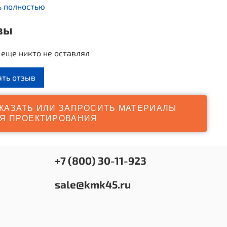
ь полностью
 брусья и шведская стенка крепятся к опорным
вы
 при помощи силуминовых хомутов.
еще никто не оставлял
ать отзыв
КАЗАТЬ ИЛИ ЗАПРОСИТЬ МАТЕРИАЛЫ
Я ПРОЕКТИРОВАНИЯ
+7 (800) 30-11-923
sale@kmk45.ru