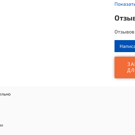
Показат
Турники,
Отзы
столбам
Отзывов 
Напис
ЗА
ДЛ
ельно
ии