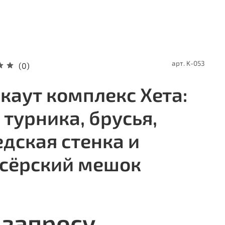
арт.
K-053
(0)
каут комплекс Хета:
 турника, брусья,
дская стенка и
сёрский мешок
 запросу