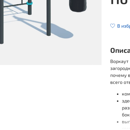
В изб
Опис
Воркаут 
загородн
почему 
всего от
ком
зде
раз
бок
выг
гос