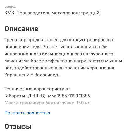
Бренд
КМК-Производитель металлоконструкций
Описание
Тренажёр предназначен для кардиотренировок в
положении сидя. За счет использования в нём
инновационного безынерционного нагрузочного
механизма более эффективно нагружаются мышцы
ног, задействованные в выполнении упражнения.
Упражнение: Велосипед.
Технические характеристики:
Габариты (ДхШхВ), мм: 1985*1190*1385.
Масса тренажёра без нагрузки: 150 кг.
Нагрузка: 10кг/20кг/30кг/45кг/50кг
Показать полностью
Описание:
Отзывы
Несущая конструкция изготовлена из профиля 120х60