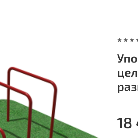
Упо
цел
раз
18