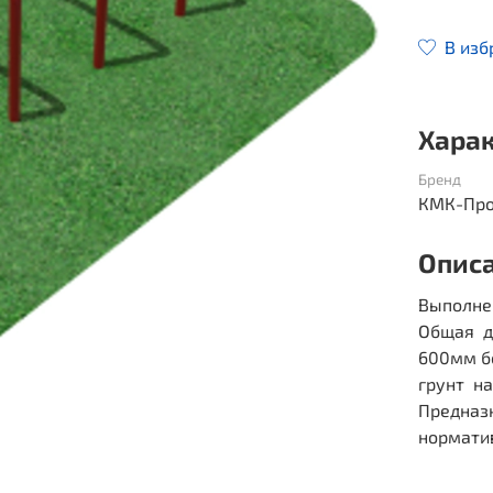
В изб
Хара
Бренд
КМК-Про
Опис
Выполне
Общая д
600мм б
грунт н
Предназ
нормати