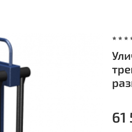
Ули
тре
раз
61