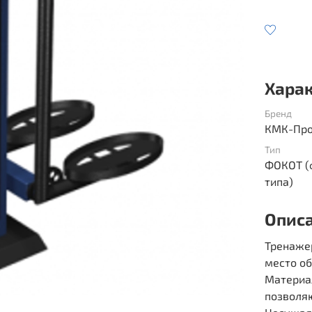
Хара
Бренд
КМК-Про
Тип
ФОКОТ (
типа)
Опис
Тренаже
место о
Материа
позволяю