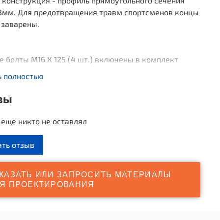
 конструкция - профиль прямоугольного сечения
3мм. Для предотвращения травм спортсменов концы
 заварены.
 болты М16 Х 125 (4 шт.) включены в комплект
и тренажёра.
ь полностью
ые приобретаются отдельно.
1050
вы
: 555
 1420
еще никто не оставлял
ес: 68
ать отзыв
КАЗАТЬ ИЛИ ЗАПРОСИТЬ МАТЕРИАЛЫ
Я ПРОЕКТИРОВАНИЯ