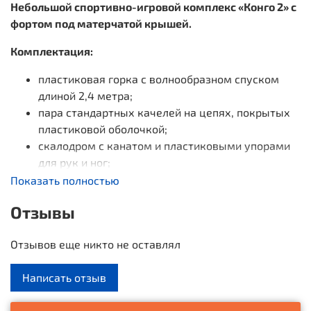
Небольшой спортивно-игровой комплекс «Конго 2» с
фортом под матерчатой крышей.
Комплектация:
пластиковая горка с волнообразном спуском
длиной 2,4 метра;
пара стандартных качелей на цепях, покрытых
пластиковой оболочкой;
скалодром с канатом и пластиковыми упорами
для рук и ног;
трапеция с ручками;
Показать полностью
под фортом встроена песочница.
Отзывы
«Конго 2» — спортивно-игровой комплекс, который
создан для организации увлекательного и полезного
Отзывов еще никто не оставлял
отдыха детей на открытом воздухе. Продуманная
конструкция и богатое оснащение площадки делают
Написать отзыв
ее подходящей для малышей любого возраста с
любым характером: кому-то будет интересно