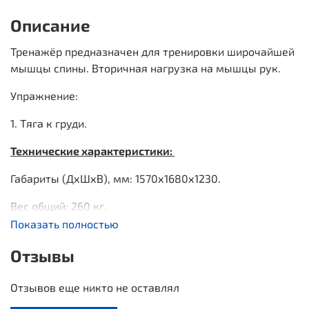
Описание
Тренажёр предназначен для тренировки широчайшей
мышцы спины. Вторичная нагрузка на мышцы рук.
Упражнение:
1.
Тяга к груди.
Технические характеристики:
Габариты (ДхШхВ), мм: 1570х1680х1230.
Вес общий: 260 кг.
Показать полностью
Диски:
Отзывы
12 шт по 5 кг (60 кг)
Отзывов еще никто не оставлял
6 шт по 2,5 кг (15 кг)