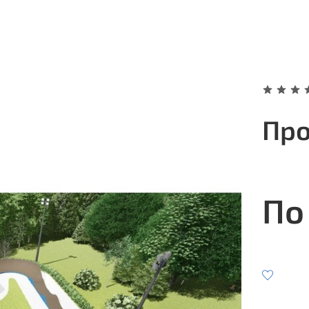
Про
По