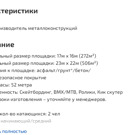
ктеристики
изводитель металлоконструкций
ание
ный размер площадки: 17м x 16м (272м²)
ьный размер площадки: 23м х 22м (506м²)
ия к площадке: асфальт/грунт*/бетон/
езопасное покрытие
асы: 52 метра
нность: Скейтбординг, BMX/MTB, Ролики, Кик скутер
роки изготовления – уточняйте у менеджеров.
кол-во катающихся: 2 чел
: начинающий/средний
к геометрия которого повторяет сим вол сердца.
ь полностью