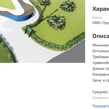
Хара
Бренд
КМК-Про
Опис
Минималь
Оптимал
Требован
травмоб
Длина тр
Направле
Цену и с
Среднее 
Уровень
Памп тре
Показат