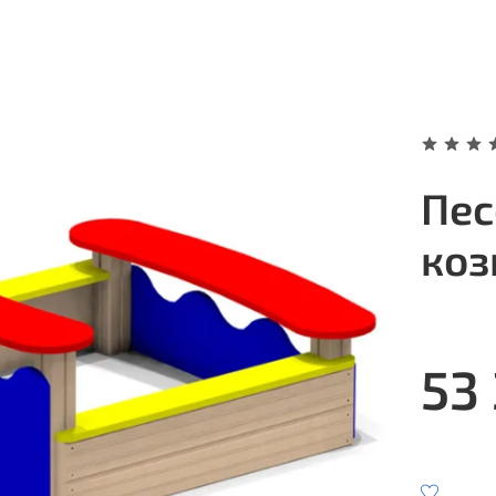
Пес
коз
53