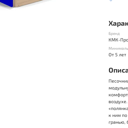
Хара
Бренд
КМК-Про
Минималь
От 5 лет
Опис
Песочни
модульн
комфорт
воздухе.
«полянка
к ним п
гранью,