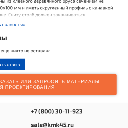
ы из клееного деревянного бруса сечением не
0х100 мм и иметь скругленный профиль с канавкой
не. Снизу столб должен заканчиваться
ческим оцинкованным подпятником диаметром не
ь полностью
 мм, который бетонируется в землю. Сиденья,
ния должны быть изготовлены из влагостойкой
вы
толщиной не менее 21 мм. Борта песочницы должны
полнены из деревянной доски толщиной не менее 40
еще никто не оставлял
ать отзыв
аритные размеры
: 1320x625 мм
КАЗАТЬ ИЛИ ЗАПРОСИТЬ МАТЕРИАЛЫ
Я ПРОЕКТИРОВАНИЯ
+7 (800) 30-11-923
sale@kmk45.ru