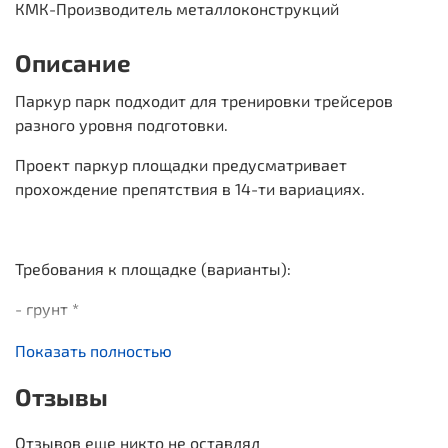
КМК-Производитель металлоконструкций
Описание
Паркур парк подходит для тренировки трейсеров
разного уровня подготовки.
Проект паркур площадки предусматривает
прохождение препятствия в 14-ти вариациях.
Требования к площадке (варианты):
- грунт *
- травмобезопасное покрытие толщиной не менее
Показать полностью
10мм
Отзывы
Пути преодоления препятствия:
14 направлений
Отзывов еще никто не оставлял