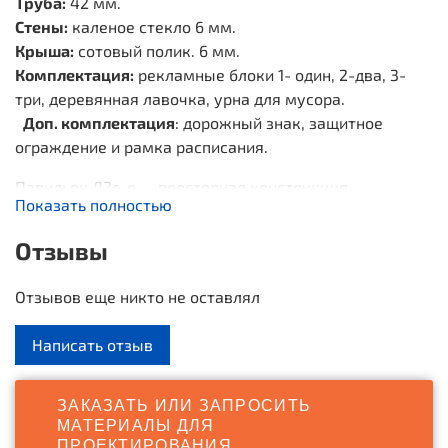
Труба:
42 мм.
Стены:
каленое стекло 6 мм.
Крыша:
сотовый полик. 6 мм.
Комплектация:
рекламные блоки 1- один, 2-два, 3-
три, деревянная лавочка, урна для мусора.
Доп. комплектация
: дорожный знак, защитное
ограждение и рамка расписания.
Павильон Д2с-р — просторная конструкция,
Показать полностью
способная поместить большое количество людей,
ожидающих транспорт. Подходит для монтажа на
Отзывы
остановках с большим пассажиропотоком. Несмотря
на размеры, конструкция выглядит легкой – это
Отзывов еще никто не оставлял
ощущение обеспечивает покрытие из каленого
стекла и сотового поликарбоната. В комплектацию
Написать отзыв
модели входит деревянная лавочка и урна для
мусора.
ЗАКАЗАТЬ ИЛИ ЗАПРОСИТЬ
МАТЕРИАЛЫ ДЛЯ
ПРОЕКТИРОВАНИЯ