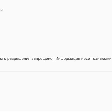
ширина п
разверн
ии
защитой 
изменен
высота о
3,93 м, 
входят п
ого разрешения запрещено | Информация несет ознакомит