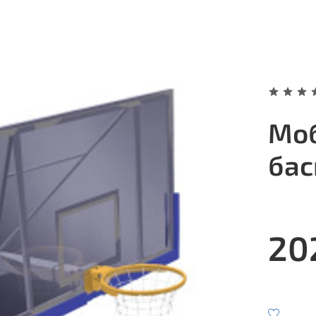
Мо
бас
20