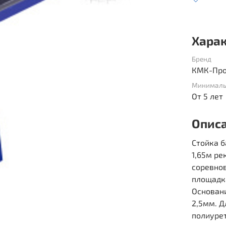
Хара
Бренд
КМК-Про
Минималь
От 5 лет
Опис
Стойка 
1,65м ре
соревнов
площадк
Основани
2,5мм. 
полиуре