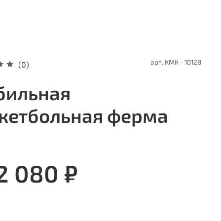
арт.
КМК - 10128
(0)
бильная
кетбольная ферма
2 080 ₽