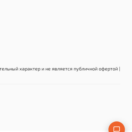
о раме стойки 1 м, высота без щита 1,6 м; в
утом положении — длина (со щитом, кольцом и
) 4,06 м, ширина по раме стойки с защитой -1м,
ие высоты кольца - до 3060 мм, максимальная
т поверхности площадки до верхнего края щита –
размеры игрового щита – 1800х1050мм. В комплект
ротивовесы 245кг.
ельный характер и не является публичной офертой |