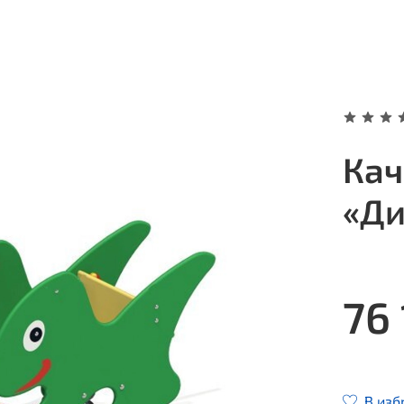
Кач
«Ди
76 
В изб