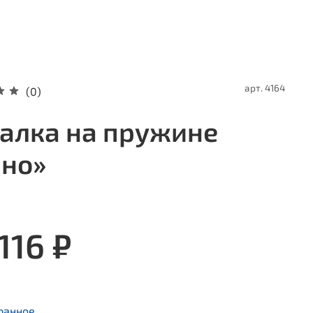
арт.
4164
(0)
алка на пружине
но»
116 ₽
ранное