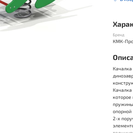
Хара
Бренд
КМК-Про
Опис
Качалка
динозавр
констру
Качалка 
которое 
пружины 
опорной 
2-х пор
элемент
толщино