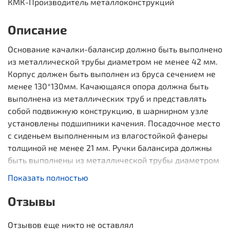
КМК-Производитель металлоконструкций
Описание
Основание качалки-балансир должно быть выполнено
из металлической трубы диаметром не менее 42 мм.
Корпус должен быть выполнен из бруса сечением не
менее 130*130мм. Качающаяся опора должна быть
выполнена из металлических труб и представлять
собой подвижную конструкцию, в шарнирном узле
установлены подшипники качения. Посадочное место
с сиденьем выполненным из влагостойкой фанеры
толщиной не менее 21 мм. Ручки балансира должны
быть выполнены из металлической трубы диаметром
не менее 26 мм. Демпфирующее устройство должно
Показать полностью
быть выполнено из армированной резины толщиной
не менее 10 мм.
Отзывы
Габаритные размеры
: 2950x550x1060 мм
Отзывов еще никто не оставлял