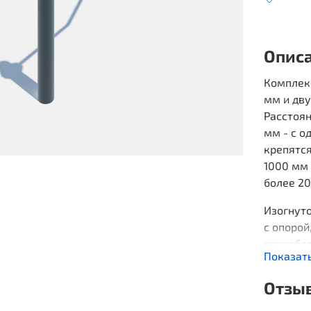
Опис
Комплекс
мм и дву
Расстоя
мм - с о
крепятс
1000 мм 
более 20
Изогнуто
с опорой
разрабо
Показат
паралим
Отзы
Жер
рук