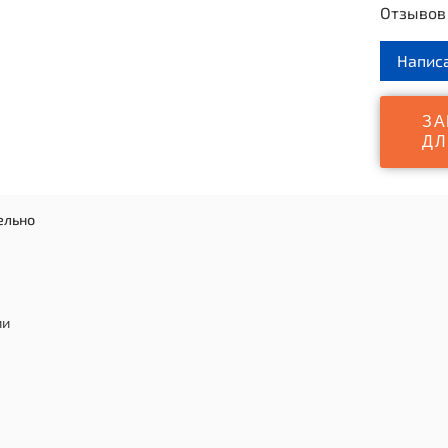
Отзывов 
Уси
сое
Напис
9-к
Защ
ЗА
без
ДЛ
ельно
ии