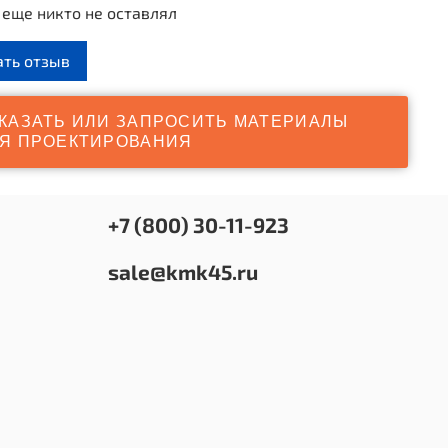
еще никто не оставлял
ленные опорные столбы диаметром 108 мм и
динение «хомут» позволяют брусьям выдерживать
ать отзыв
ратные нагрузки;
ита от скольжения и обледенения позволяет
КАЗАТЬ ИЛИ ЗАПРОСИТЬ МАТЕРИАЛЫ
опасно заниматься даже зимой.
Я ПРОЕКТИРОВАНИЯ
+7 (800) 30-11-923
sale@kmk45.ru