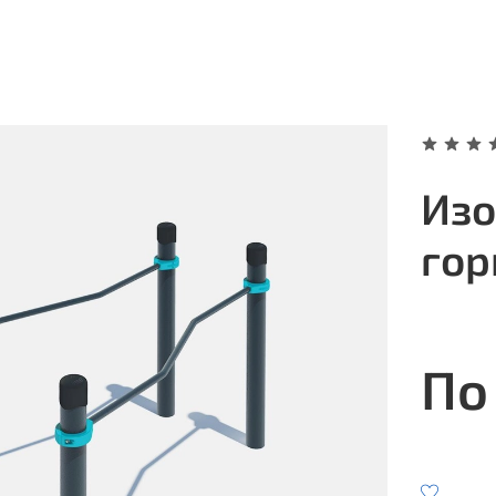
Изо
гор
По