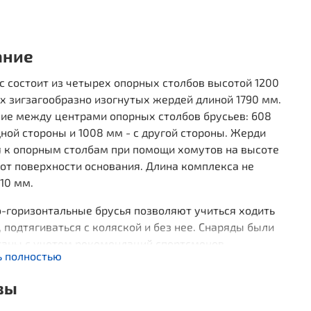
ание
 состоит из четырех опорных столбов высотой 1200
х зигзагообразно изогнутых жердей длиной 1790 мм.
ние между центрами опорных столбов брусьев: 608
дной стороны и 1008 мм - с другой стороны. Жерди
я к опорным столбам при помощи хомутов на высоте
от поверхности основания. Длина комплекса не
10 мм.
-горизонтальные брусья позволяют учиться ходить
, подтягиваться с коляской и без нее. Снаряды были
таны с учетом рекомендаций спортсменов
ь полностью
пийского резерва и имеют три преимущества:
вы
ди диаметром 34 мм дают удобный хват и не режут
и;