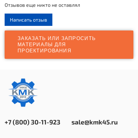
конструкции коробки должны быть предусмотрены 4
Отзывов еще никто не оставлял
калитки (по две на каждую сторону коробки).
Соединение конструкций должно быть выполнено на
Написать отзыв
сварке и болтах.
Габаритные размеры
: 60050x30000x1260 мм
ЗАКАЗАТЬ ИЛИ ЗАПРОСИТЬ
МАТЕРИАЛЫ ДЛЯ
ПРОЕКТИРОВАНИЯ
+7 (800) 30-11-923
sale@kmk45.ru