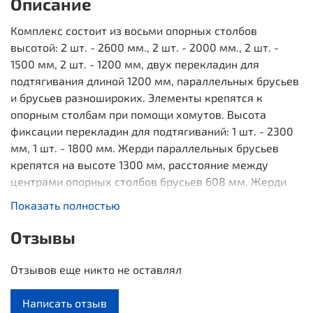
Описание
Комплекс состоит из восьми опорных столбов
высотой: 2 шт. - 2600 мм., 2 шт. - 2000 мм., 2 шт. -
1500 мм, 2 шт. - 1200 мм, двух перекладин для
подтягивания длиной 1200 мм, параллельных брусьев
и брусьев разношироких. Элементы крепятся к
опорным столбам при помощи хомутов. Высота
фиксации перекладин для подтягиваний: 1 шт. - 2300
мм, 1 шт. - 1800 мм. Жерди параллельных брусьев
крепятся на высоте 1300 мм, расстояние между
центрами опорных столбов брусьев 608 мм. Жерди
брусьев разношироких крепятся на высоте 1050 мм
Показать полностью
от поверхности основания, расстояние между
центрами опорных столбов брусьев: 608 мм - с одной
Отзывы
стороны и 808 мм - с другой стороны. Комплекс
оснащен поручнями для инвалидов-колясочников.
Отзывов еще никто не оставлял
Длина комплекса не более 3910 мм.
Написать отзыв
Компактная параплощадка подходит для курса